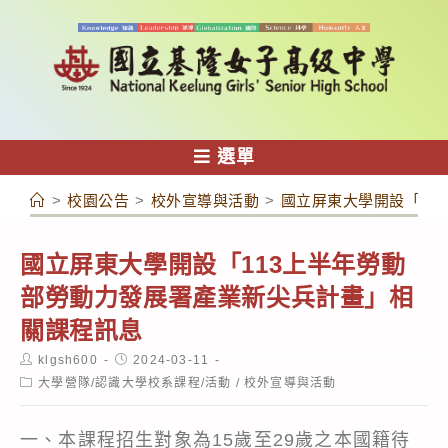
跳
轉
至
主
要
內
選單
容
>
校園公告
>
校外宣導與活動
>
國立屏東大學開設「11
國立屏東大學開設「113上半年勞動
部勞動力發展署產業新尖兵計畫」相
關課程訊息
Post
Post
klgsh600
2024-03-11
author:
published:
Post
大學營隊/認識大學校系課程/活動
/
校外宣導與活動
category:
一、本課程招生對象為15歲至29歲之本國籍待