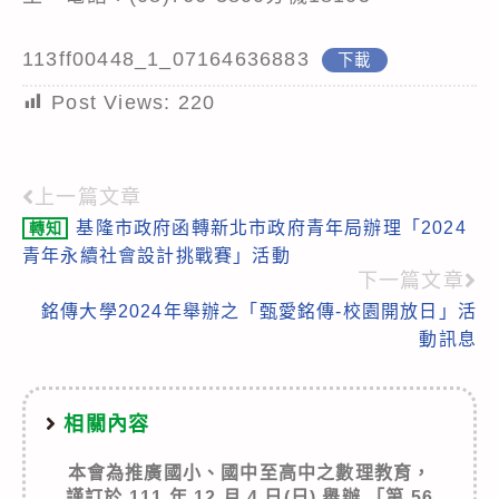
113ff00448_1_07164636883
下載
Post Views:
220
上一篇文章
Read
基隆市政府函轉新北市政府青年局辦理「2024
轉知
more
青年永續社會設計挑戰賽」活動
articles
下一篇文章
銘傳大學2024年舉辦之「甄愛銘傳-校園開放日」活
動訊息
相關內容
本會為推廣國小、國中至高中之數理教育，
謹訂於 111 年 12 月 4 日(日) 舉辦 「第 56