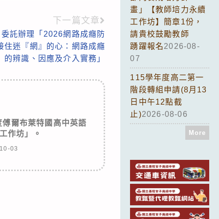
畫」【教師培力永續
下一篇文章
工作坊】簡章1份，
委託辦理「2026網路成癮防
請貴校鼓勵教師
接住迷『網』的心：網路成癮
踴躍報名
2026-08-
的辨識、因應及介入實務」
07
115學年度高二第一
階段轉組申請(8月13
日中午12點截
止)
2026-08-06
度傅爾布萊特國高中英語
More
工作坊」。
10-03