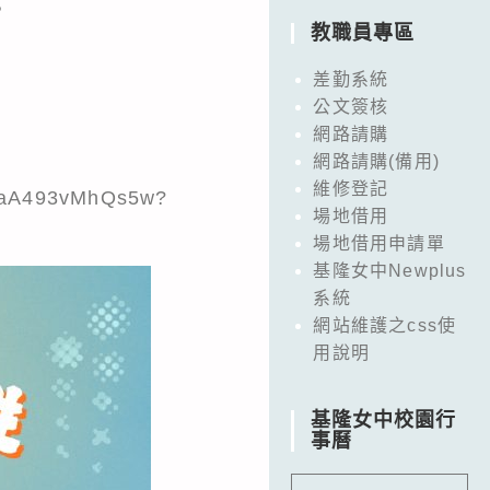
。
教職員專區
差勤系統
公文簽核
-
網路請購
網路請購(備用)
維修登記
HaA493vMhQs5w?
場地借用
。
場地借用申請單
基隆女中Newplus
系統
網站維護之css使
用說明
基隆女中校園行
事曆