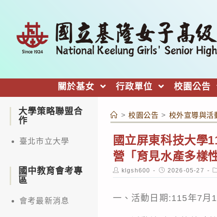
跳
轉
至
主
要
內
關於基女
行政單位
校園公告
容
大學策略聯盟合
>
校園公告
>
校外宣導與活
作
國立屏東科技大學1
臺北市立大學
營「育見水產多樣
國中教育會考專
Post
Post
P
klgsh600
2026-05-27
author:
published:
c
區
一、活動日期:115年7月
會考最新消息