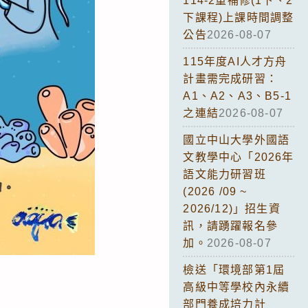
114-2重補修(1下、2
下課程)上課時間調整
公告
2026-08-07
115年度AI人才方舟
計畫需完成研習：
A1、A2、A3、B5-1
之連結
2026-08-07
國立中山大學外國語
文教學中心「2026年
語文能力研習班
(2026 /09 ~
2026/12)」招生資
訊，請踴躍報名參
加。
2026-08-07
檢送「環境部第1屆
高級中等學校內永續
部門養成培力計