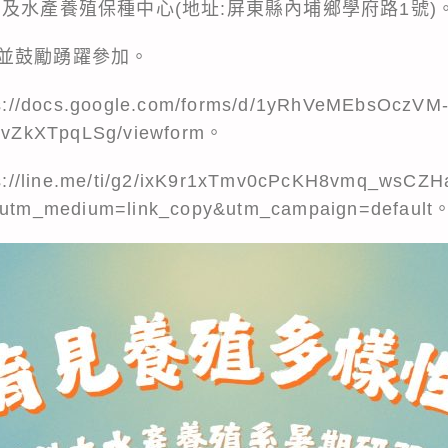
及水產養殖保種中心(地址:屏東縣內埔鄉學府路1號)
並鼓勵踴躍參加。
ocs.google.com/forms/d/1yRhVeMEbsOczVM
vZkXTpqLSg/viewform。
ine.me/ti/g2/ixK9r1xTmv0cPcKH8vmq_wsCZ
n&utm_medium=link_copy&utm_campaign=default