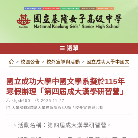
跳
轉
至
主
要
內
選單
容
>
校園公告
>
校外宣導與活動
>
國立成功大學中國文學系
國立成功大學中國文學系擬於115年
寒假辦理「第四屆成大漢學研習營」
Post
Post
klgsh600
2025-11-27
author:
published:
Post
大學營隊/認識大學校系課程/活動
/
校外宣導與活動
category:
一、活動名稱：第四屆成大漢學研習營。