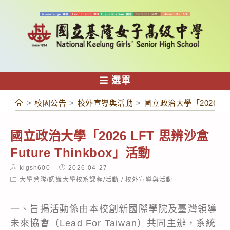
跳
轉
至
主
要
內
選單
容
>
校園公告
>
校外宣導與活動
>
國立政治大學「2026 LFT 
國立政治大學「2026 LFT 思辨沙盒
Future Thinkbox」活動
Post
Post
klgsh600
2026-04-27
author:
published:
Post
大學營隊/認識大學校系課程/活動
/
校外宣導與活動
category:
一、旨揭活動係由本校創新國際學院及臺灣領導
未來協會（Lead For Taiwan）共同主辦，系統