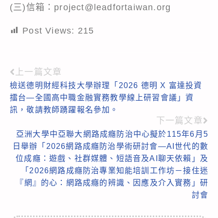
(三)信箱：project@leadfortaiwan.org
Post Views:
215
上一篇文章
Read
檢送德明財經科技大學辦理「2026 德明 X 富達投資
more
擂台—全國高中職金融實務教學線上研習會議」資
articles
訊，敬請教師踴躍報名參加。
下一篇文章
亞洲大學中亞聯大網路成癮防治中心擬於115年6月5
日舉辦「2026網路成癮防治學術研討會—AI世代的數
位成癮：遊戲、社群媒體、短語音及AI聊天依賴」及
「2026網路成癮防治專業知能培訓工作坊－接住迷
『網』的心：網路成癮的辨識、因應及介入實務」研
討會