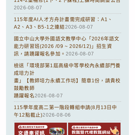
114-2重補修(1下、2下課程)上課時間調整公告
2026-08-07
115年度AI人才方舟計畫需完成研習：A1、
A2、A3、B5-1之連結
2026-08-07
國立中山大學外國語文教學中心「2026年語文
能力研習班(2026 /09 ~ 2026/12)」招生資
訊，請踴躍報名參加。
2026-08-07
檢送「環境部第1屆高級中等學校內永續部門養
成培力計
畫」【教師培力永續工作坊】簡章1份，請貴校
鼓勵教師
踴躍報名
2026-08-07
115學年度高二第一階段轉組申請(8月13日中
午12點截止)
2026-08-06