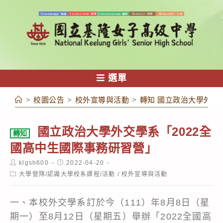
跳
轉
至
主
要
內
選單
容
>
校園公告
>
校外宣導與活動
>
轉知 國立政治大學外交
國立政治大學外交學系「2022全
轉知
國高中生國際事務研習營」
Post
Post
klgsh600
2022-04-20
author:
published:
Post
大學營隊/認識大學校系課程/活動
/
校外宣導與活動
category:
一、本校外交學系訂於今（111）年8月8日（星
期一）至8月12日（星期五）舉辦「2022全國高