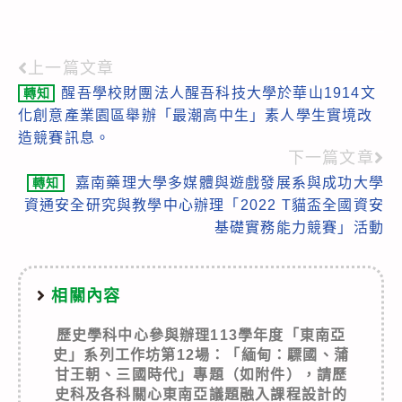
上一篇文章
Read
醒吾學校財團法人醒吾科技大學於華山1914文
轉知
more
化創意產業園區舉辦「最潮高中生」素人學生實境改
articles
造競賽訊息。
下一篇文章
嘉南藥理大學多媒體與遊戲發展系與成功大學
轉知
資通安全研究與教學中心辦理「2022 T貓盃全國資安
基礎實務能力競賽」活動
相關內容
歷史學科中心參與辦理113學年度「東南亞
史」系列工作坊第12場：「緬甸：驃國、蒲
甘王朝、三國時代」專題（如附件），請歷
史科及各科關心東南亞議題融入課程設計的