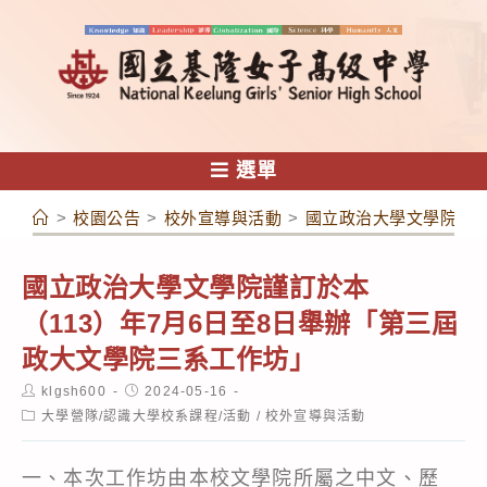
跳
轉
至
主
要
內
選單
容
>
校園公告
>
校外宣導與活動
>
國立政治大學文學院謹訂
國立政治大學文學院謹訂於本
（113）年7月6日至8日舉辦「第三屆
政大文學院三系工作坊」
Post
Post
klgsh600
2024-05-16
author:
published:
Post
大學營隊/認識大學校系課程/活動
/
校外宣導與活動
category:
一、本次工作坊由本校文學院所屬之中文、歷