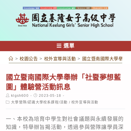
跳
轉
至
主
要
內
選單
容
>
校園公告
>
校外宣導與活動
>
國立暨南國際大學舉辦
國立暨南國際大學舉辦「社暨夢想藍
圖」體驗營活動訊息
Post
Post
klgsh600
2023-05-18
author:
published:
Post
大學營隊/認識大學校系課程/活動
/
校外宣導與活動
category:
一、本校為培育中學生對社會議題與永續發展的
知識，特舉辦旨揭活動，透過參與營隊讓學員深