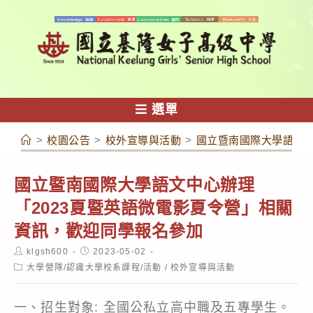
跳
轉
至
主
要
內
選單
容
>
校園公告
>
校外宣導與活動
>
國立暨南國際大學語文中
國立暨南國際大學語文中心辦理
「2023夏暨英語微電影夏令營」相關
資訊，歡迎同學報名參加
Post
Post
klgsh600
2023-05-02
author:
published:
Post
大學營隊/認識大學校系課程/活動
/
校外宣導與活動
category:
一、招生對象: 全國公私立高中職及五專學生。