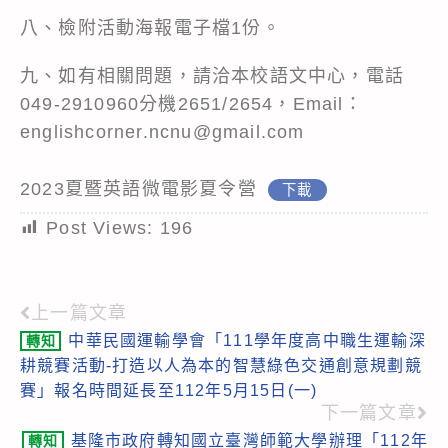
八、檢附活動海報電子檔1份。
九、如有相關問題，請洽本校語文中心，電話
049-2910960分機2651/2654，Email：
englishcorner.ncnu@gmail.com
2023夏暨英語微電影夏令營
下載
Post Views:
196
上一篇文章
Read
中華民國運輸學會「111學年度高中職生運輸深
轉知
more
耕競賽活動-打造以人為本的智慧綠色交通創意規劃競
articles
賽」報名時間延長至112年5月15日(一)
下一篇文章
基隆市政府轉知國立臺灣師範大學辦理「112年
轉知