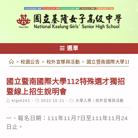
跳
轉
至
主
要
內
選單
容
>
校園公告
>
校外宣導與活動
>
國立暨南國際大學112
國立暨南國際大學112特殊選才獨招
暨線上招生說明會
Post
Post
Post
klgsh241
2022-10-21
大學入學
/
校外宣導與活動
author:
published:
category:
一、報名日期：111年11月7日至111年11月24
日止。