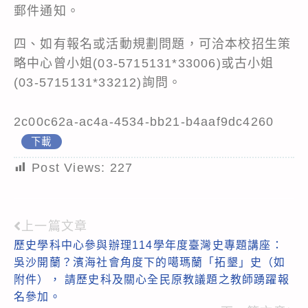
郵件通知。
四、如有報名或活動規劃問題，可洽本校招生策
略中心曾小姐(03-5715131*33006)或古小姐
(03-5715131*33212)詢問。
2c00c62a-ac4a-4534-bb21-b4aaf9dc4260
下載
Post Views:
227
上一篇文章
Read
歷史學科中心參與辦理114學年度臺灣史專題講座：
more
吳沙開蘭？濱海社會角度下的噶瑪蘭「拓墾」史（如
articles
附件）， 請歷史科及關心全民原教議題之教師踴躍報
名參加。