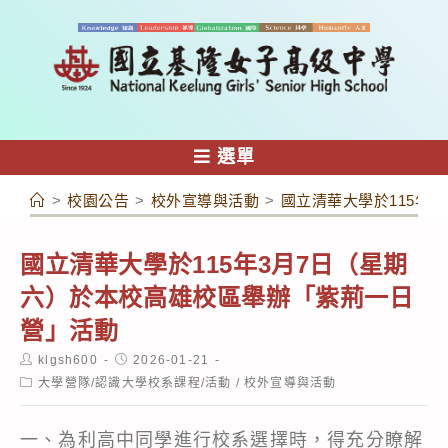
跳
轉
至
主
要
內
選單
容
>
校園公告
>
校外宣導與活動
>
國立清華大學於115年
國立清華大學於115年3月7日（星期
六）於本校高雄校區舉辦「紫荊一日
營」活動
Post
Post
klgsh600
2026-01-21
author:
published:
Post
大學營隊/認識大學校系課程/活動
/
校外宣導與活動
category:
一、為利高中同學進行校系選擇時，得充分瞭解