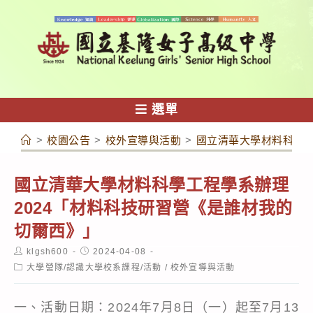
跳
轉
至
主
要
內
選單
容
>
校園公告
>
校外宣導與活動
>
國立清華大學材料科學工
國立清華大學材料科學工程學系辦理
2024「材料科技研習營《是誰材我的
切爾西》」
Post
Post
klgsh600
2024-04-08
author:
published:
Post
大學營隊/認識大學校系課程/活動
/
校外宣導與活動
category:
一、活動日期：2024年7月8日（一）起至7月13