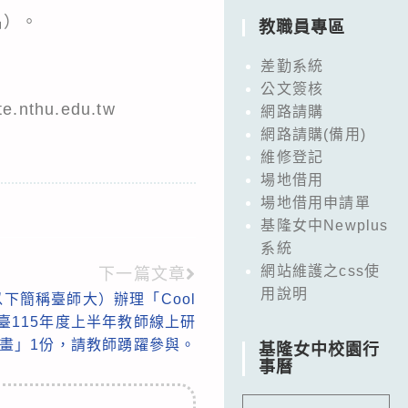
名）。
教職員專區
差勤系統
公文簽核
ite.nthu.edu.tw
網路請購
網路請購(備用)
維修登記
場地借用
場地借用申請單
基隆女中Newplus
系統
網站維護之css使
下一篇文章
用說明
下簡稱臺師大）辦理「Cool
習平臺115年度上半年教師線上研
畫」1份，請教師踴躍參與。
基隆女中校園行
事曆