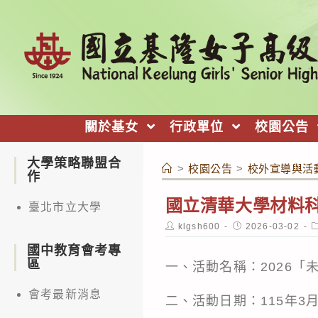
跳
轉
至
主
要
內
關於基女
行政單位
校園公告
容
大學策略聯盟合
>
校園公告
>
校外宣導與活
作
國立清華大學材料科
臺北市立大學
Post
Post
P
klgsh600
2026-03-02
author:
published:
c
國中教育會考專
區
一、活動名稱：2026「
會考最新消息
二、活動日期：115年3月