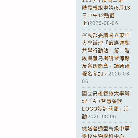
115學年度高二第一
階段轉組申請(8月13
日中午12點截
止)
2026-08-06
運動部委請國立東華
大學辦理「適應運動
共學行動站」第二階
段與離島場研習海報
及各區簡章，請踴躍
報名參加。
2026-08-
06
國立高雄餐旅大學辦
理「AI+智慧餐飲
LOGO設計競賽」活
動
2026-08-06
檢送普通型高級中等
學校生物學科中心