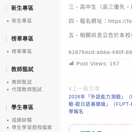
三、高中生（高三優先，
新生專區
四、報名網址：
https://
新生專區
五、相關訊息公告於本校
榜單專區
榜單專區
b1676ecd-abea-480f-8
Post Views:
157
教師甄試
教師甄試
上一篇文章
Read
代理教師甄試
2026年「外語能力測驗」（
more
驗-歐日語基礎級」（FLPT-
學生專區
articles
學報名
成績缺曠
學生學習歷程檔案