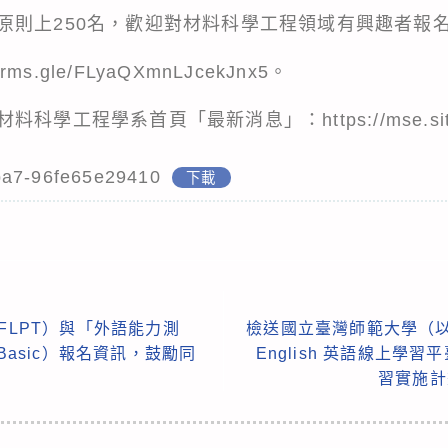
原則上250名，歡迎對材料科學工程領域有興趣者報
forms.gle/FLyaQXmnLJcekJnx5
。
材料科學工程學系首頁「最新消息」：
https://mse.s
ba7-96fe65e29410
下載
FLPT）與「外語能力測
檢送國立臺灣師範大學（以
Basic）報名資訊，鼓勵同
English 英語線上學
習實施計