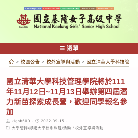
跳
轉
至
主
要
內
選單
容
>
校園公告
>
校外宣導與活動
>
國立清華大學科技管理學
國立清華大學科技管理學院將於111
年11月12日~11月13日舉辦第四屆潛
力新苗探索成長營，歡迎同學報名參
加
Post
Post
klgsh600
2022-09-15
author:
published:
Post
大學營隊/認識大學校系課程/活動
/
校外宣導與活動
category: