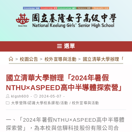
跳
轉
至
主
要
內
選單
容
>
校園公告
>
校外宣導與活動
>
國立清華大學辦理「202
國立清華大學辦理「2024年暑假
NTHU×ASPEED高中半導體探索營」
Post
Post
klgsh600
2024-05-07
author:
published:
Post
大學營隊/認識大學校系課程/活動
/
校外宣導與活動
category:
一、「2024年暑假NTHU×ASPEED高中半導體
探索營」，為本校與信驊科技股份有限公司合