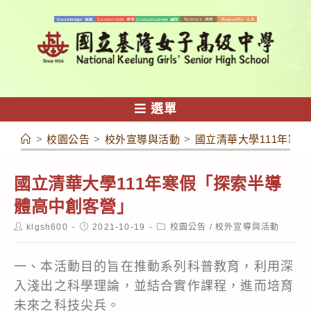
跳
轉
至
主
要
內
選單
容
>
校園公告
>
校外宣導與活動
>
國立清華大學111年寒
國立清華大學111年寒假「探索半導
體高中創客營」
Post
Post
Post
klgsh600
2021-10-19
校園公告
/
校外宣導與活動
author:
published:
category:
一、本活動目的旨在推動系列科普教育，利用深
入淺出之科學理論，並結合實作課程，進而培育
未來之科技尖兵。