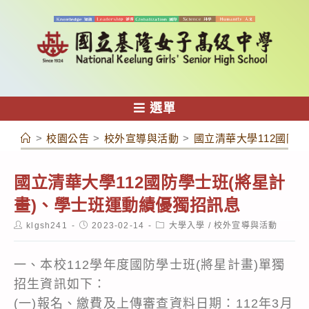
跳
轉
至
主
要
內
選單
容
>
校園公告
>
校外宣導與活動
>
國立清華大學112國防
國立清華大學112國防學士班(將星計
畫)、學士班運動績優獨招訊息
Post
Post
Post
klgsh241
2023-02-14
大學入學
/
校外宣導與活動
author:
published:
category:
一、本校112學年度國防學士班(將星計畫)單獨
招生資訊如下：
(一)報名、繳費及上傳審查資料日期：112年3月