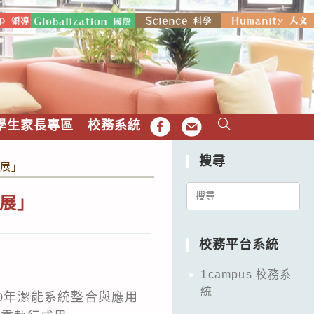
學生家長專區
校務系統
FB
EMAIL
搜尋
意展」
Search
意展」
for:
校務平台系統
1campus 校務系
統
10年潔能系統整合與應用