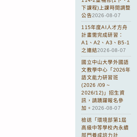
114-2重補修(1下、2
下課程)上課時間調整
公告
2026-08-07
115年度AI人才方舟
計畫需完成研習：
A1、A2、A3、B5-1
之連結
2026-08-07
國立中山大學外國語
文教學中心「2026年
語文能力研習班
(2026 /09 ~
2026/12)」招生資
訊，請踴躍報名參
加。
2026-08-07
檢送「環境部第1屆
高級中等學校內永續
部門養成培力計