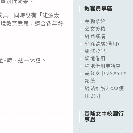
計畫執行成果。
教職員專區
教具，同時設有「能源太
差勤系統
環境教育意義，適合各年齡
公文簽核
網路請購
網路請購(備用)
維修登記
場地借用
時至5時，週一休館。
場地借用申請單
基隆女中Newplus
系統
網站維護之css使
用說明
基隆女中校園行
事曆