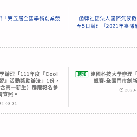
辦「第五屆全國學術創業競
函轉社團法人國際氣候發展
至5日辦理「2021年臺
辦理「111年度『Cool
建國科技大學辦理「
轉知
主學習』活動獎勵辦法」1份，
競賽-全國門市創
（含高一新生）踴躍報名參
2023-
請查照。
22-08-31