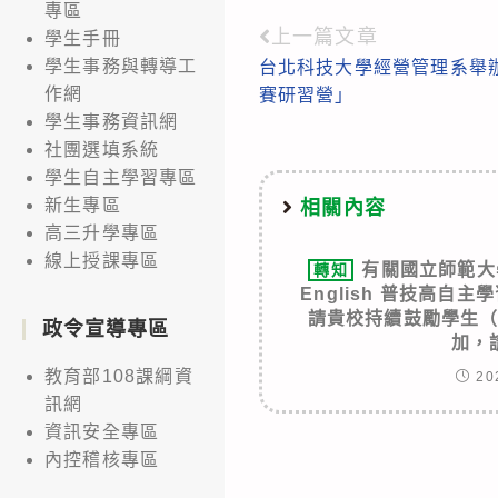
專區
上一篇文章
Read
學生手冊
學生事務與轉導工
台北科技大學經營管理系舉
more
作網
賽研習營」
articles
學生事務資訊網
社團選填系統
學生自主學習專區
新生專區
相關內容
高三升學專區
線上授課專區
有關國立師範大學
轉知
English 普技高自
請貴校持續鼓勵學生
政令宣導專區
加，
教育部108課綱資
20
訊網
資訊安全專區
內控稽核專區