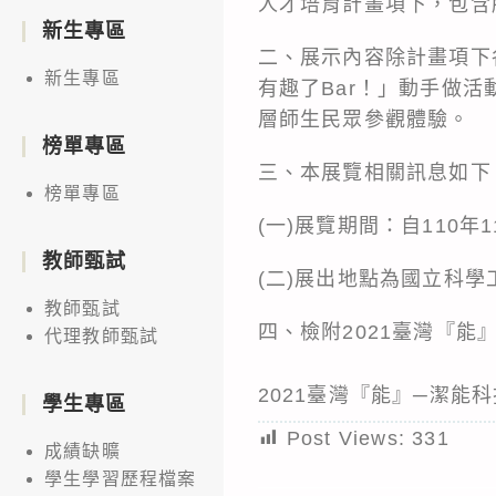
人才培育計畫項下，包含
新生專區
二、展示內容除計畫項下
新生專區
有趣了Bar！」動手做
層師生民眾參觀體驗。
榜單專區
三、本展覽相關訊息如下
榜單專區
(一)展覽期間：自110
教師甄試
(二)展出地點為國立科
教師甄試
四、檢附2021臺灣『能
代理教師甄試
2021臺灣『能』─潔能
學生專區
Post Views:
331
成績缺曠
學生學習歷程檔案