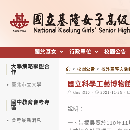
跳
轉
至
主
要
內
關於基女
行政單位
校園公告
容
大學策略聯盟合
>
校園公告
>
校外宣導與活
作
國立科學工藝博物館
臺北市立大學
Post
Post
P
klgsh310
2021-11-25
author:
published:
c
國中教育會考專
區
說明：
會考最新消息
一、旨揭展覽於110年1