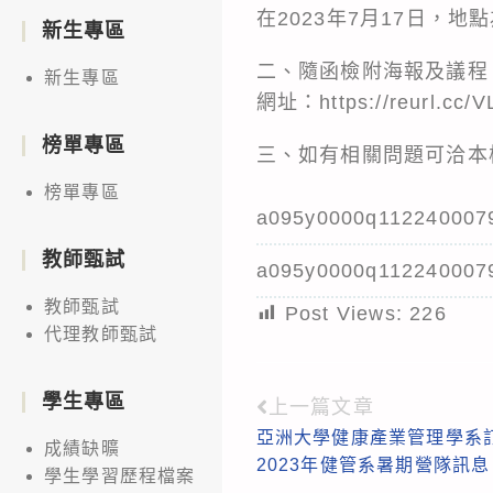
在2023年7月17日，
新生專區
二、隨函檢附海報及議程，
新生專區
網址：
https://reurl.cc
榜單專區
三、如有相關問題可洽本校
榜單專區
a095y0000q112240007
教師甄試
a095y0000q112240007
教師甄試
Post Views:
226
代理教師甄試
學生專區
上一篇文章
Read
亞洲大學健康產業管理學系訂
more
成績缺曠
2023年健管系暑期營隊訊息
學生學習歷程檔案
articles