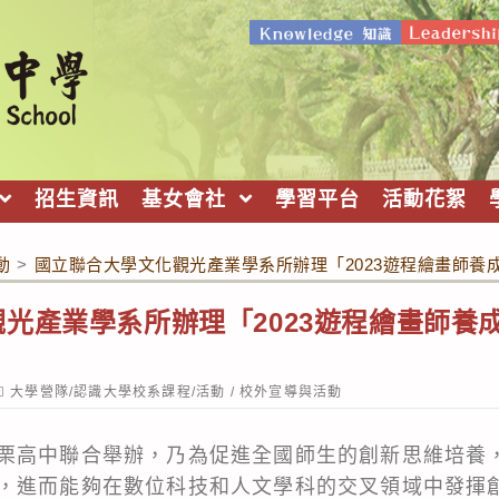
招生資訊
基女會社
學習平台
活動花絮
動
>
國立聯合大學文化觀光產業學系所辦理「2023遊程繪畫師養成
光產業學系所辦理「2023遊程繪畫師養成
ost
大學營隊/認識大學校系課程/活動
/
校外宣導與活動
ategory:
栗高中聯合舉辦，乃為促進全國師生的創新思維培養
，進而能夠在數位科技和人文學科的交叉領域中發揮