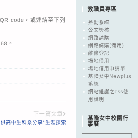
教職員專區
R code，或連結至下列
差勤系統
公文簽核
網路請購
68。
網路請購(備用)
維修登記
場地借用
場地借用申請單
基隆女中Newplus
系統
網站維護之css使
用說明
下一篇文章
基隆女中校園行
提供高中生科系分享*生涯探索
事曆