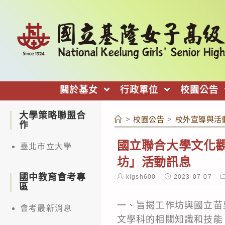
跳
轉
至
主
要
內
關於基女
行政單位
校園公告
容
大學策略聯盟合
>
校園公告
>
校外宣導與活
作
國立聯合大學文化觀
臺北市立大學
坊」活動訊息
國中教育會考專
Post
Post
P
klgsh600
2023-07-07
author:
published:
c
區
一、旨揭工作坊與國立苗
會考最新消息
文學科的相關知識和技能