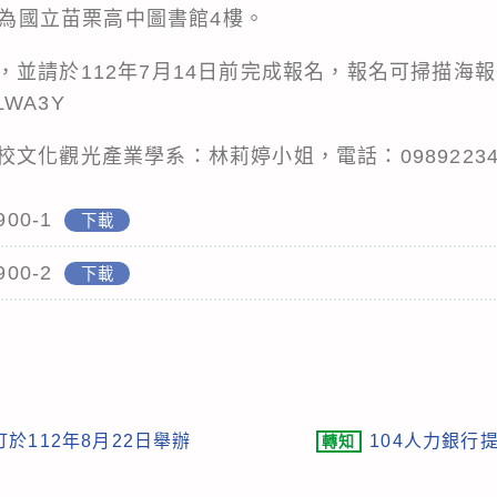
地點為國立苗栗高中圖書館4樓。
並請於112年7月14日前完成報名，報名可掃描海報Q
/VLWA3Y
文化觀光產業學系：林莉婷小姐，電話：09892234
900-1
下載
900-2
下載
於112年8月22日舉辦
104人力銀行
轉知