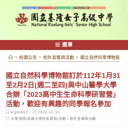
跳
轉
至
主
要
內
選單
容
>
校園公告
>
校外宣導與活動
>
國立自然科學博物館訂於
國立自然科學博物館訂於112年1月31
至2月2日(週二至四)與中山醫學大學
合辦「2023高中生生命科學研習營」
活動，歡迎有興趣的同學報名參加
Post
Post
klgsh600
2022-12-16
author:
published:
Post
大學營隊/認識大學校系課程/活動
/
校外宣導與活動
category: