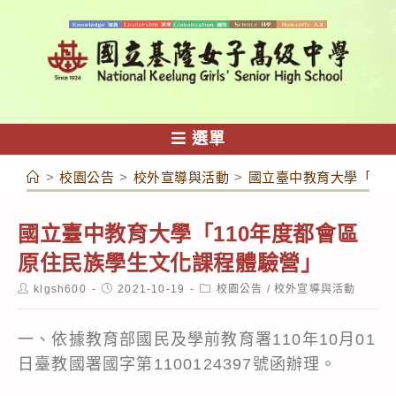
跳
轉
至
主
要
內
選單
容
>
校園公告
>
校外宣導與活動
>
國立臺中教育大學「11
國立臺中教育大學「110年度都會區
原住民族學生文化課程體驗營」
Post
Post
Post
klgsh600
2021-10-19
校園公告
/
校外宣導與活動
author:
published:
category:
一、依據教育部國民及學前教育署110年10月01
日臺教國署國字第1100124397號函辦理。