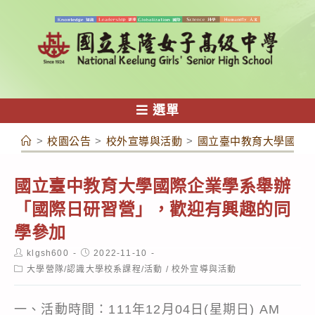
跳
轉
至
主
要
內
選單
容
>
校園公告
>
校外宣導與活動
>
國立臺中教育大學國際
國立臺中教育大學國際企業學系舉辦
「國際日研習營」，歡迎有興趣的同
學參加
Post
Post
klgsh600
2022-11-10
author:
published:
Post
大學營隊/認識大學校系課程/活動
/
校外宣導與活動
category:
一、活動時間：111年12月04日(星期日) AM