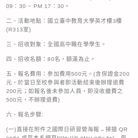
09：30 ~ PM 17：30。
二、活動地點：國立臺中教育大學英才樓3樓
(R313室)
三、招收對象：全國高中職在學學生。
四、招收名額：80名，額滿為止。
五、報名費用：參加費用500元。(含保證金200
元，於當日至校參與者即活動結束後辦理退費
200元；如報名後未參加人員，即沒收繳費之
500元，不辦理退費)
六、報名步驟:
(一)直接在附件之國際日研習營海報→掃描 QR
code 或至本系網頁
http://ib.ntcu.edu.tw/
→最