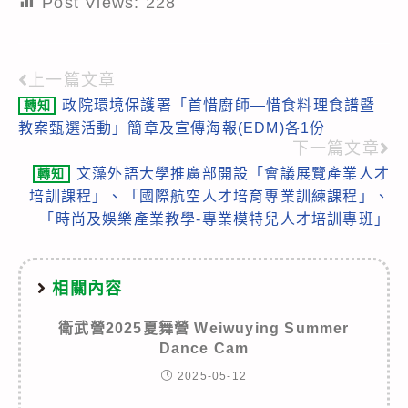
Post Views:
228
上一篇文章
Read
政院環境保護署「首惜廚師—惜食料理食譜暨
轉知
more
教案甄選活動」簡章及宣傳海報(EDM)各1份
articles
下一篇文章
文藻外語大學推廣部開設「會議展覽產業人才
轉知
培訓課程」、「國際航空人才培育專業訓練課程」、
「時尚及娛樂產業教學-專業模特兒人才培訓專班」
相關內容
衛武營2025夏舞營 Weiwuying Summer
Dance Cam
2025-05-12