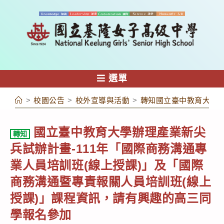
跳
轉
至
主
要
內
選單
容
>
校園公告
>
校外宣導與活動
>
轉知國立臺中教育大學辦
國立臺中教育大學辦理產業新尖
轉知
兵試辦計畫-111年「國際商務溝通專
業人員培訓班(線上授課)」及「國際
商務溝通暨專責報關人員培訓班(線上
授課)」課程資訊，請有興趣的高三同
學報名參加