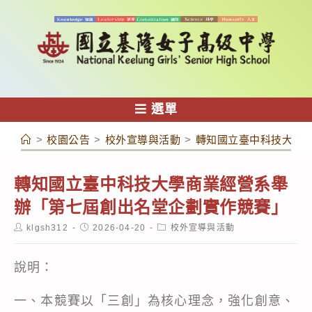
跳
轉
至
主
要
內
選單
容
>
校園公告
>
校外宣導與活動
>
轉知國立臺中科技大學
轉知國立臺中科技大學商業經營系舉
辦「第七屆創出名堂企劃實作競賽」
Post
Post
Post
klgsh312
2026-04-20
校外宣導與活動
author:
published:
category:
說明：
一、本競賽以「三創」為核心理念，強化創意、