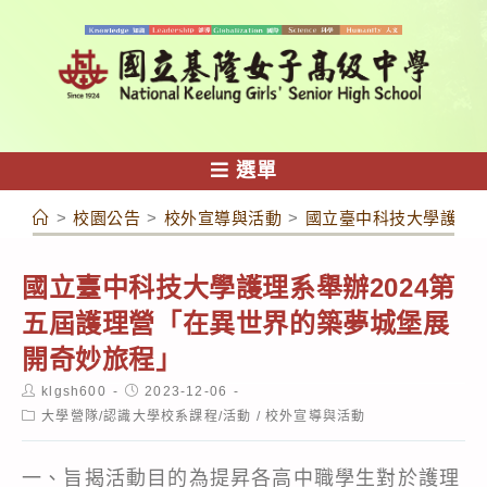
跳
轉
至
主
要
內
選單
容
>
校園公告
>
校外宣導與活動
>
國立臺中科技大學護理系
國立臺中科技大學護理系舉辦2024第
五屆護理營「在異世界的築夢城堡展
開奇妙旅程」
Post
Post
klgsh600
2023-12-06
author:
published:
Post
大學營隊/認識大學校系課程/活動
/
校外宣導與活動
category:
一、旨揭活動目的為提昇各高中職學生對於護理