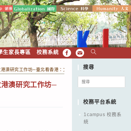
學生家長專區
校務系統
FB
EMAIL
搜尋
第一次港澳研究工作坊─臺北看香港：文與史．今與昔」活動資訊。
Search
一次港澳研究工作坊─
for:
校務平台系統
1campus 校務系
統