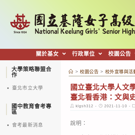
跳
轉
至
主
要
內
關於基女
行政單位
校園公告
容
大學策略聯盟合
>
校園公告
>
校外宣導與活
作
國立臺北大學人文學院
臺北市立大學
臺北看香港：文與
國中教育會考專
Post
Post
P
klgsh312
2021-11-10
author:
published:
c
區
說明：
會考最新消息