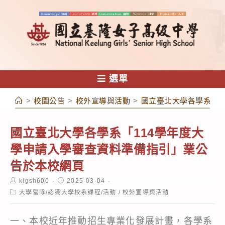
跳
轉
至
主
要
內
選單
容
>
校園公告
>
校外宣導與活動
>
國立臺北大學各學系「1
國立臺北大學各學系「114學年度大
學申請入學審查資料準備指引」業公
告於本校網頁
Post
Post
klgsh600
2025-03-04
author:
published:
Post
大學營隊/認識大學校系課程/活動
/
校外宣導與活動
category:
一、本校近年推動招生專業化發展計畫，各學系