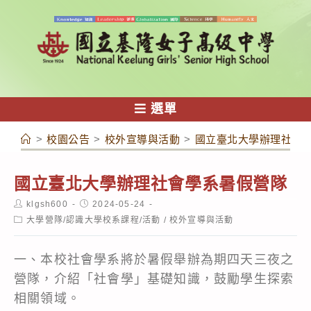
跳
轉
至
主
要
內
選單
容
>
校園公告
>
校外宣導與活動
>
國立臺北大學辦理社會
國立臺北大學辦理社會學系暑假營隊
Post
Post
klgsh600
2024-05-24
author:
published:
Post
大學營隊/認識大學校系課程/活動
/
校外宣導與活動
category:
一、本校社會學系將於暑假舉辦為期四天三夜之
營隊，介紹「社會學」基礎知識，鼓勵學生探索
相關領域。