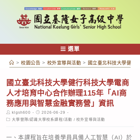
跳
轉
至
主
要
內
選單
容
>
校園公告
>
校外宣導與活動
>
國立臺北科技大學健行科
國立臺北科技大學健行科技大學電商
人才培育中心合作辦理115年「AI商
務應用與智慧金融實務營」資訊
Post
Post
klgsh600
2026-06-29
author:
published:
Post
大學營隊/認識大學校系課程/活動
/
校外宣導與活動
category:
一、本課程旨在培養學員具備人工智慧（AI）於