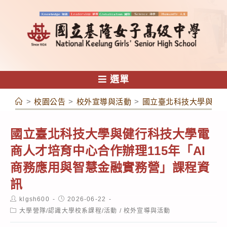
跳
轉
至
主
要
內
選單
容
>
校園公告
>
校外宣導與活動
>
國立臺北科技大學與健行
國立臺北科技大學與健行科技大學電
商人才培育中心合作辦理115年「AI
商務應用與智慧金融實務營」課程資
訊
Post
Post
klgsh600
2026-06-22
author:
published:
Post
大學營隊/認識大學校系課程/活動
/
校外宣導與活動
category: