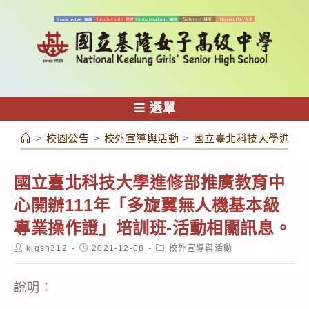
跳
轉
至
主
要
內
選單
容
>
校園公告
>
校外宣導與活動
>
國立臺北科技大學進修部
國立臺北科技大學進修部推廣教育中
心開辦111年「多旋翼無人機基本級
專業操作證」培訓班-活動相關訊息。
Post
Post
Post
klgsh312
2021-12-08
校外宣導與活動
author:
published:
category:
說明：