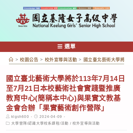
跳
轉
至
主
要
內
選單
容
>
校園公告
>
校外宣導與活動
>
國立臺北藝術大學將於1
國立臺北藝術大學將於113年7月14日
至7月21日本校藝術社會實踐暨推廣
教育中心(簡稱本中心)與果實文教基
金會合辦「果實藝術創作營隊」
Post
Post
klgsh600
2024-04-09
author:
published:
Post
大學營隊/認識大學校系課程/活動
/
校外宣導與活動
category: