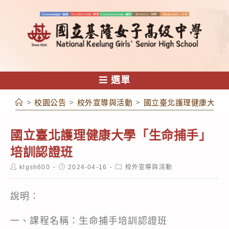
跳
轉
至
主
要
內
選單
容
>
校園公告
>
校外宣導與活動
>
國立臺北護理健康大學
國立臺北護理健康大學「生命捕手」
培訓認證班
Post
Post
Post
klgsh600
2024-04-16
校外宣導與活動
author:
published:
category:
說明：
一、課程名稱：生命捕手培訓認證班