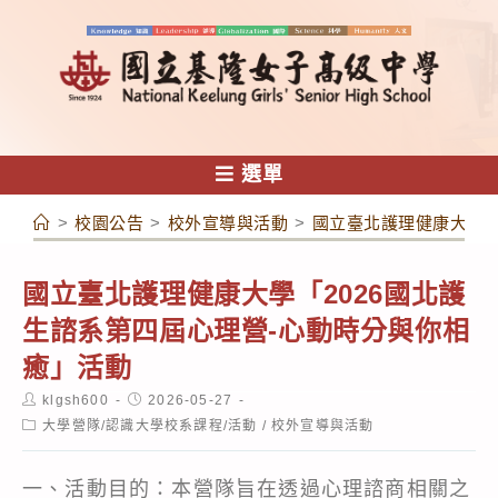
跳
轉
至
主
要
內
選單
容
>
校園公告
>
校外宣導與活動
>
國立臺北護理健康大學「
國立臺北護理健康大學「2026國北護
生諮系第四屆心理營-心動時分與你相
癒」活動
Post
Post
klgsh600
2026-05-27
author:
published:
Post
大學營隊/認識大學校系課程/活動
/
校外宣導與活動
category:
一、活動目的：本營隊旨在透過心理諮商相關之