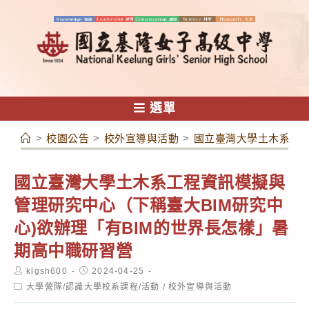
跳
轉
至
主
要
內
選單
容
>
校園公告
>
校外宣導與活動
>
國立臺灣大學土木系工程
國立臺灣大學土木系工程資訊模擬與
管理研究中心（下稱臺大BIM研究中
心)欲辦理「有BIM的世界長怎樣」暑
期高中職研習營
Post
Post
klgsh600
2024-04-25
author:
published:
Post
大學營隊/認識大學校系課程/活動
/
校外宣導與活動
category: