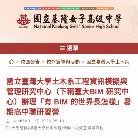
跳
轉
至
主
要
內
選單
容
>
校園公告
>
校外宣導與活動
>
國立臺灣大學土木系工程
國立臺灣大學土木系工程資訊模擬與
管理研究中心（下稱臺大BIM 研究中
心）辦理「有 BIM 的世界長怎樣」暑
期高中職研習營
Post
Post
klgsh600
2026-05-13
author:
published:
Post
大學營隊/認識大學校系課程/活動
/
校外宣導與活動
category: