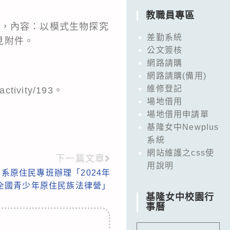
教職員專區
營」，內容：以模式生物探究
差勤系統
見附件。
公文簽核
網路請購
網路請購(備用)
維修登記
tivity/193。
場地借用
場地借用申請單
基隆女中Newplus
系統
網站維護之css使
下一篇文章
用說明
系原住民專班辦理「2024年
ec全國青少年原住民族法律營」
基隆女中校園行
事曆