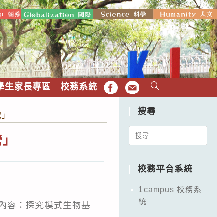
學生家長專區
校務系統
FB
EMAIL
搜尋
營」
Search
營」
for:
校務平台系統
1campus 校務系
統
」，內容：探究模式生物基