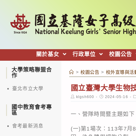
跳
轉
至
主
要
內
關於基女
行政單位
校園公告
容
大學策略聯盟合
>
校園公告
>
校外宣導與活
作
國立臺灣大學生物技
臺北市立大學
Post
Post
P
klgsh600
2024-05-16
author:
published:
c
國中教育會考專
區
一、營隊時間暨主題如下
會考最新消息
(一)第1場次：113年