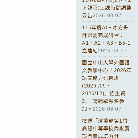
114-2重補修(1下、2
下課程)上課時間調整
公告
2026-08-07
115年度AI人才方舟
計畫需完成研習：
A1、A2、A3、B5-1
之連結
2026-08-07
國立中山大學外國語
文教學中心「2026年
語文能力研習班
(2026 /09 ~
2026/12)」招生資
訊，請踴躍報名參
加。
2026-08-07
檢送「環境部第1屆
高級中等學校內永續
部門養成培力計