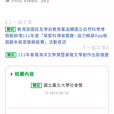
Post Views:
353
上一篇文章
Read
教育部國民及學前教育署函轉國立自然科學博
轉知
more
物館辦理111年度「探索科博尋寶趣─協力解謎App遊
articles
戲腳本創意徵稿競賽」活動資訊
下一篇文章
111年基隆海洋文學獎暨基隆文學創作出版徵選
轉知
相關內容
國立臺北大學社會營
轉知
2022-05-10