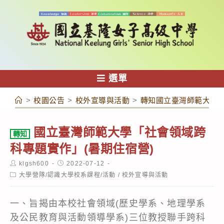
跳
轉
至
主
要
內
選單
容
>
校園公告
>
校外宣導與活動
>
轉知國立臺灣師範大學「
國立臺灣師範大學「社會領域跨
轉知
科專題實作」(暑期住宿營)
Post
Post
klgsh600
2022-07-12
author:
published:
Post
大學營隊/認識大學校系課程/活動
/
校外宣導與活動
category:
一、旨揭由本校社會領域(歷史學系、地理學系
及公民教育與活動領導學系)三位教授聯手跨科