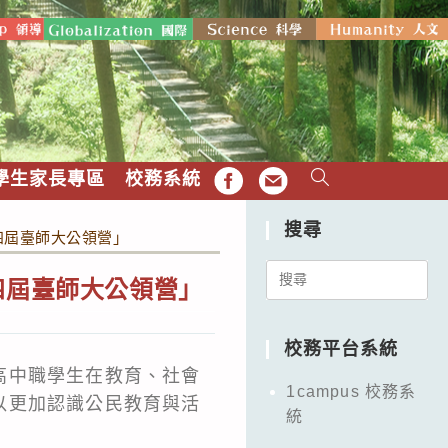
學生家長專區
校務系統
FB
EMAIL
搜尋
四屆臺師大公領營」
Search
四屆臺師大公領營」
for:
校務平台系統
高中職學生在教育、社會
1campus 校務系
以更加認識公民教育與活
統