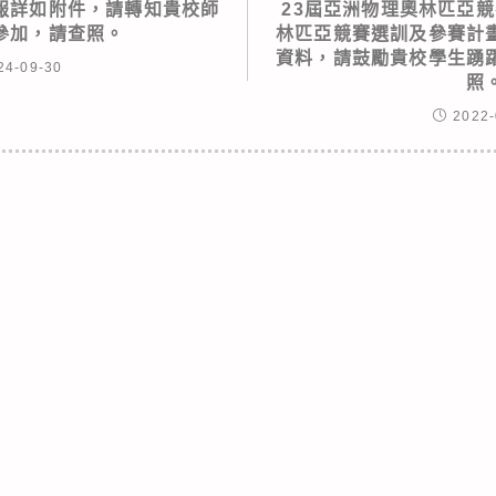
報詳如附件，請轉知貴校師
23屆亞洲物理奧林匹亞競
參加，請查照。
林匹亞競賽選訓及參賽計
資料，請鼓勵貴校學生踴
24-09-30
照
2022-