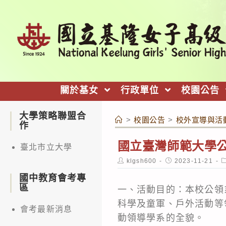
跳
轉
至
主
要
內
關於基女
行政單位
校園公告
容
大學策略聯盟合
>
校園公告
>
校外宣導與活
作
國立臺灣師範大學公
臺北市立大學
Post
Post
P
klgsh600
2023-11-21
author:
published:
c
國中教育會考專
區
一、活動目的：本校公領
科學及童軍、戶外活動等
會考最新消息
動領導學系的全貌。