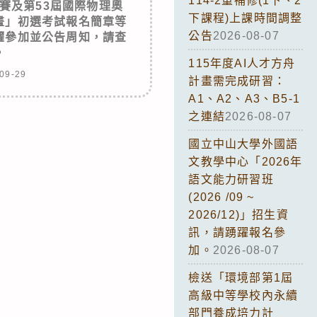
114-2重補修(1下、2
賽及第53屆國際物理奧
下課程)上課時間調整
畫」初選考試報名簡章等
公告
2026-08-07
躍參加並公告周知，請查
。
115年度AI人才方舟
09-29
計畫需完成研習：
A1、A2、A3、B5-1
之連結
2026-08-07
國立中山大學外國語
文教學中心「2026年
語文能力研習班
(2026 /09 ~
2026/12)」招生資
訊，請踴躍報名參
加。
2026-08-07
檢送「環境部第1屆
高級中等學校內永續
部門養成培力計