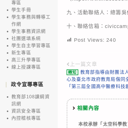
專區
學生手冊
九、活動聯絡人：總籌吳
學生事務與轉導工
作網
十、聯絡信箱：civiccamp
學生事務資訊網
社團選填系統
Post Views:
240
學生自主學習專區
新生專區
高三升學專區
上一篇文章
Read
線上授課專區
教育部指導由財團法
轉知
more
心及臺北市政府教育局偕同
articles
政令宣導專區
「第三屆全國高中醫療科技
教育部108課綱資
訊網
相關內容
資訊安全專區
內控稽核專區
本校承辦「太空科學教