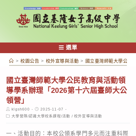
跳
轉
至
主
要
內
選單
容
>
校園公告
>
校外宣導與活動
>
國立臺灣師範大學公民教
國立臺灣師範大學公民教育與活動領
導學系辦理「2026第十六屆臺師大公
領營」
Post
Post
klgsh600
2025-11-07
author:
published:
Post
大學營隊/認識大學校系課程/活動
/
校外宣導與活動
category:
一、活動目的：本校公領系學門多元而注重科際