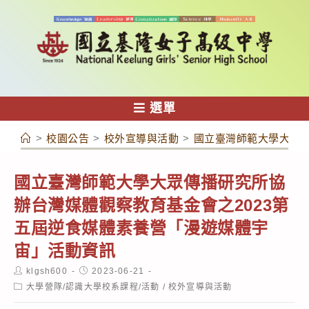
跳
轉
至
主
要
內
選單
容
>
校園公告
>
校外宣導與活動
>
國立臺灣師範大學大眾傳
國立臺灣師範大學大眾傳播研究所協
辦台灣媒體觀察教育基金會之2023第
五屆逆食媒體素養營「漫遊媒體宇
宙」活動資訊
Post
Post
klgsh600
2023-06-21
author:
published:
Post
大學營隊/認識大學校系課程/活動
/
校外宣導與活動
category: