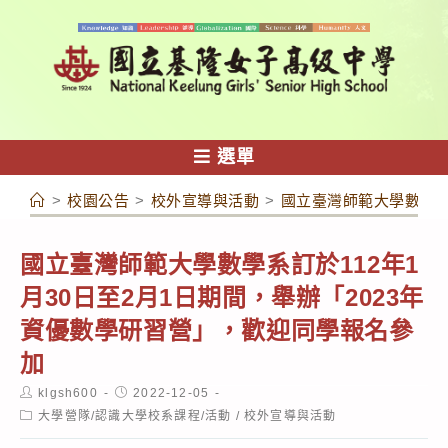
跳
轉
至
主
要
內
選單
容
>
校園公告
>
校外宣導與活動
>
國立臺灣師範大學數學系
國立臺灣師範大學數學系訂於112年1
月30日至2月1日期間，舉辦「2023年
資優數學研習營」，歡迎同學報名參
加
Post
Post
klgsh600
2022-12-05
author:
published:
Post
大學營隊/認識大學校系課程/活動
/
校外宣導與活動
category: