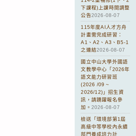
114-2重補修(1下、2
下課程)上課時間調整
公告
2026-08-07
115年度AI人才方舟
計畫需完成研習：
A1、A2、A3、B5-1
之連結
2026-08-07
國立中山大學外國語
文教學中心「2026年
語文能力研習班
(2026 /09 ~
2026/12)」招生資
訊，請踴躍報名參
加。
2026-08-07
檢送「環境部第1屆
高級中等學校內永續
部門養成培力計