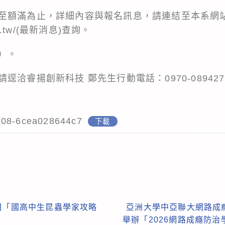
至額滿為止，詳細內容與報名訊息，請連結至本系網
.tw/
(最新消息)查詢。
）。
洽睿揚創新科技 鄭先生行動電話：0970-089427； 
。
108-6cea028644c7
下載
期「國高中生昆蟲學家攻略
亞洲大學中亞聯大網路成癮
舉辦「2026網路成癮防治