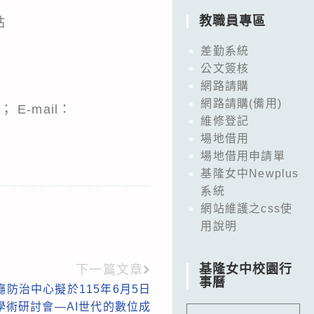
教職員專區
站
差勤系統
公文簽核
網路請購
網路請購(備用)
E-mail：
維修登記
場地借用
場地借用申請單
基隆女中Newplus
系統
網站維護之css使
用說明
基隆女中校園行
下一篇文章
事曆
防治中心擬於115年6月5日
學術研討會—AI世代的數位成