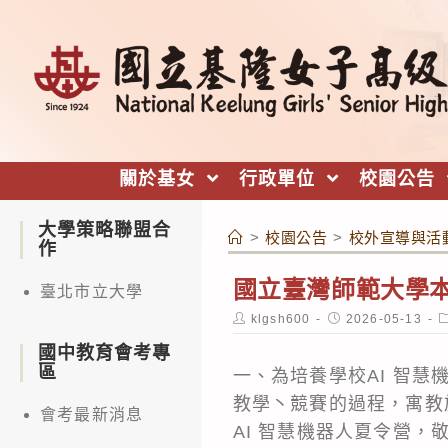
跳
轉
至
主
要
內
關於基女
行政單位
校園公告
容
大學策略聯盟合
>
校園公告
>
校外宣導與活
作
國立臺灣師範大學本
臺北市立大學
Post
Post
P
klgsh600
2026-05-13
author:
published:
c
國中教育會考專
區
一、為培養學校AI 智
教學丶競賽的過程，寓教
會考最新消息
AI 智慧機器人夏令營