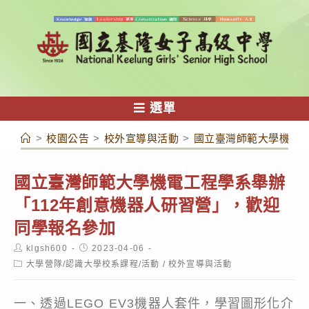
跳
轉
至
主
要
內
選單
容
>
校園公告
>
校外宣導與活動
>
國立臺灣師範大學機電工
國立臺灣師範大學機電工程學系舉辦
「112年創意機器人研習營」，歡迎
同學報名參加
Post
Post
klgsh600
2023-04-06
author:
published:
Post
大學營隊/認識大學校系課程/活動
/
校外宣導與活動
category:
一、透過LEGO EV3機器人套件，學習圖形化介