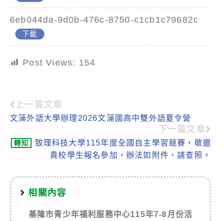
6eb044da-9d0b-476c-8750-c1cb1c79682c
下載
Post Views:
154
上一篇文章
Read
文藻外語大學辦理2026文藻國高中雙外語夏令營
more
下一篇文章
articles
致理科技大學115年度全國自主學習競賽，敬邀
轉知
貴校學生報名參加，辦法如附件，請查照。
相關內容
基隆市青少年福利服務中心115年7-8月份活