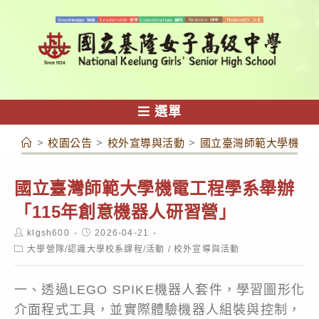
跳
轉
至
主
要
內
選單
容
>
校園公告
>
校外宣導與活動
>
國立臺灣師範大學機電工
國立臺灣師範大學機電工程學系舉辦
「115年創意機器人研習營」
Post
Post
klgsh600
2026-04-21
author:
published:
Post
大學營隊/認識大學校系課程/活動
/
校外宣導與活動
category:
一、透過LEGO SPIKE機器人套件，學習圖形化
介面程式工具，並實際體驗機器人組裝與控制，