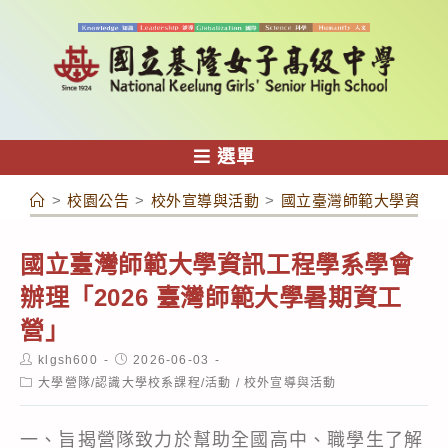
跳
轉
至
主
要
內
選單
容
>
校園公告
>
校外宣導與活動
>
國立臺灣師範大學資訊工
國立臺灣師範大學資訊工程學系學會
辦理「2026 臺灣師範大學暑期資工
營」
Post
Post
klgsh600
2026-06-03
author:
published:
Post
大學營隊/認識大學校系課程/活動
/
校外宣導與活動
category:
一、旨揭營隊致力於幫助全國高中、職學生了解