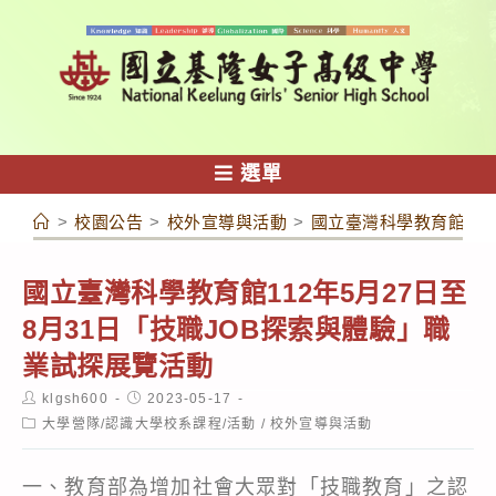
跳
轉
至
主
要
內
選單
容
>
校園公告
>
校外宣導與活動
>
國立臺灣科學教育館112
國立臺灣科學教育館112年5月27日至
8月31日「技職JOB探索與體驗」職
業試探展覽活動
Post
Post
klgsh600
2023-05-17
author:
published:
Post
大學營隊/認識大學校系課程/活動
/
校外宣導與活動
category:
一、教育部為增加社會大眾對「技職教育」之認