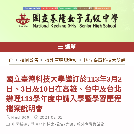
跳
轉
至
主
要
內
選單
容
>
校園公告
>
校外宣導與活動
>
國立臺灣科技大學謹訂於
國立臺灣科技大學謹訂於113年3月2
日、3日及10日在高雄、台中及台北
辦理113學年度申請入學暨學習歷程
檔案說明會
Post
Post
klgsh600
2024-02-01
author:
published:
Post
升學輔導
/
學習歷程檔案-公告/資源
/
校外宣導與活動
category: