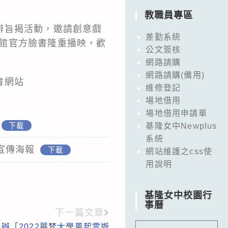
。
教職員專區
辦旨揭活動，邀請創意戲
差勤系統
該館官方臉書隆重播映，歡
公文簽核
網路請購
網路請購(備用)
書網站
維修登記
場地借用
場地借用申請單
下載
基隆女中Newplus
系統
宣傳海報
下載
網站維護之css使
用說明
基隆女中校園行
事曆
下一篇文章
辦「2022華梵大學風起雲遊