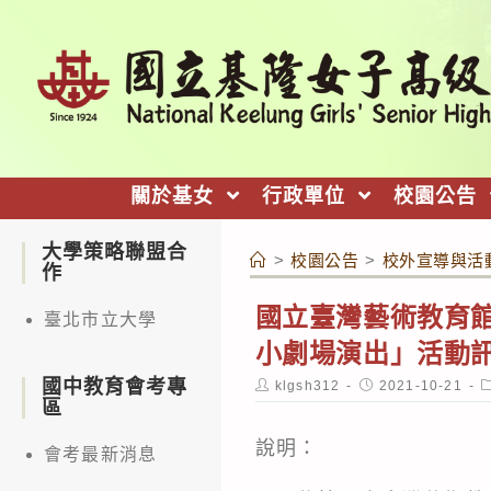
跳
轉
至
主
要
內
關於基女
行政單位
校園公告
容
大學策略聯盟合
>
校園公告
>
校外宣導與活
作
國立臺灣藝術教育館
臺北市立大學
小劇場演出」活動
國中教育會考專
Post
Post
P
klgsh312
2021-10-21
author:
published:
c
區
說明：
會考最新消息