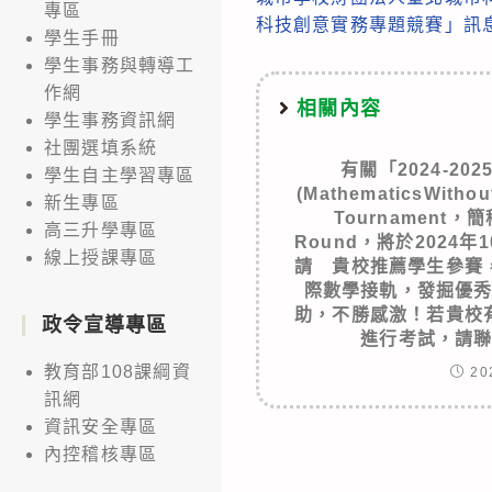
more
專區
科技創意實務專題競賽」訊
學生手冊
articles
學生事務與轉導工
作網
相關內容
學生事務資訊網
社團選填系統
有關「2024-2
學生自主學習專區
(MathematicsWithout
新生專區
Tournament，簡
高三升學專區
Round，將於2024年
線上授課專區
請 貴校推薦學生參賽
際數學接軌，發掘優
助，不勝感激！若貴校
政令宣導專區
進行考試，請
教育部108課綱資
20
訊網
資訊安全專區
內控稽核專區