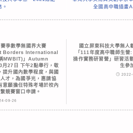
息。
全國高中職插畫A
025賽季數學無國界大賽
國立屏東科技大學無人
 Borders International
「111年度高中職師生營
稱MWBIT)」Autumn
操作實務研習營」研習活動
10月27日 下午2點舉行，敬
生參
，提升國內數學程度，與國
2022-
秀人才，為國爭光，惠請協
有意願擔任特殊考場於校內
聯繫競賽窗口申請。
24-09-26