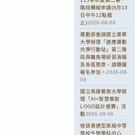
115學年度高二第一
階段轉組申請(8月13
日中午12點截
止)
2026-08-06
運動部委請國立東華
大學辦理「適應運動
共學行動站」第二階
段與離島場研習海報
及各區簡章，請踴躍
報名參加。
2026-08-
06
國立高雄餐旅大學辦
理「AI+智慧餐飲
LOGO設計競賽」活
動
2026-08-06
檢送普通型高級中等
學校生物學科中心