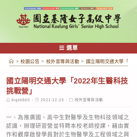
跳
轉
至
主
要
內
選單
容
>
校園公告
>
校外宣導與活動
>
國立陽明交通大學「20
國立陽明交通大學「2022年生醫科技
挑戰營」
Post
Post
Post
klgsh600
2021-12-23
校外宣導與活動
author:
published:
category:
一、為推廣國、高中生對醫學及生物科技領域之
認識，辦理研習營並特聘本校老師授課，藉由實
作和觀摩啟發學員對於生物醫學及工程領域之興