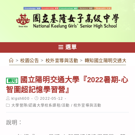
跳
轉
至
主
要
內
選單
容
>
校園公告
>
校外宣導與活動
>
轉知國立陽明交通大學『
國立陽明交通大學『2022暑期-心
轉知
智圖超記憶學習營』
Post
Post
klgsh600
2022-05-12
author:
published:
Post
大學營隊/認識大學校系課程/活動
/
校外宣導與活動
category:
說明：