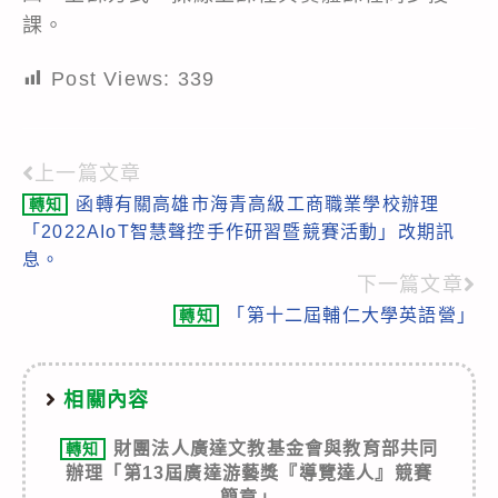
課。
Post Views:
339
上一篇文章
Read
函轉有關高雄市海青高級工商職業學校辦理
轉知
more
「2022AIoT智慧聲控手作研習暨競賽活動」改期訊
articles
息。
下一篇文章
「第十二屆輔仁大學英語營」
轉知
相關內容
財團法人廣達文教基金會與教育部共同
轉知
辦理「第13屆廣達游藝獎『導覽達人』競賽
簡章」